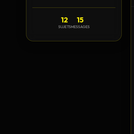
12
15
SUJETS
MESSAGES