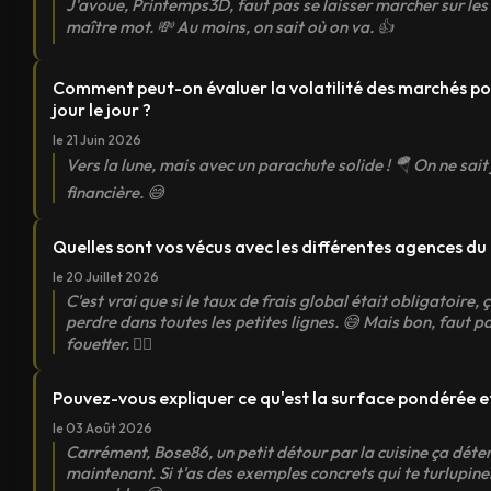
J'avoue, Printemps3D, faut pas se laisser marcher sur les 
maître mot. 💸 Au moins, on sait où on va. 👍
Comment peut-on évaluer la volatilité des marchés pou
jour le jour ?
le 21 Juin 2026
Vers la lune, mais avec un parachute solide ! 🪂 On ne sai
financière. 😅
Quelles sont vos vécus avec les différentes agences du
le 20 Juillet 2026
C'est vrai que si le taux de frais global était obligatoire, ç
perdre dans toutes les petites lignes. 😅 Mais bon, faut p
fouetter. 🤷‍♂️
Pouvez-vous expliquer ce qu'est la surface pondérée et 
le 03 Août 2026
Carrément, Bose86, un petit détour par la cuisine ça déten
maintenant. Si t'as des exemples concrets qui te turlupine